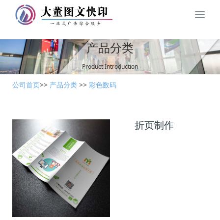
北
京
大
产品分类
董
图
- - Product Introduction - -
文
快
公司首页
>>
产品分类
>>
彩色数码
印
限
公
司
折页制作
导
航
栏