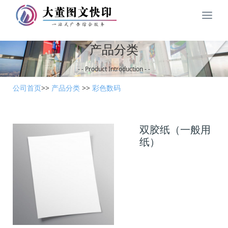
北
京
大
产品分类
董
图
- - Product Introduction - -
文
快
公司首页
>>
产品分类
>>
彩色数码
印
限
公
司
双胶纸（一般用
导
纸）
航
栏